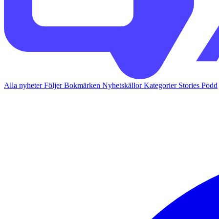
Alla nyheter
Följer
Bokmärken
Nyhetskällor
Kategorier
Stories
Podd