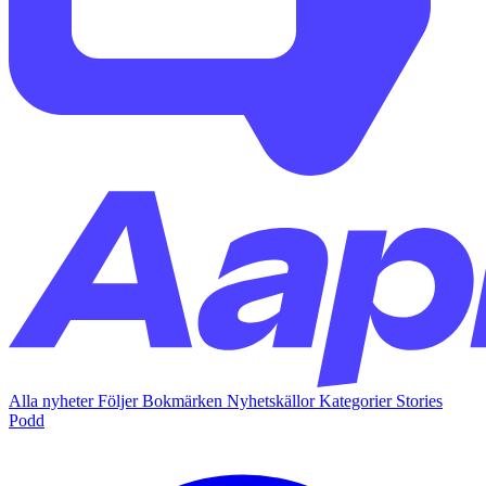
Alla nyheter
Följer
Bokmärken
Nyhetskällor
Kategorier
Stories
Podd