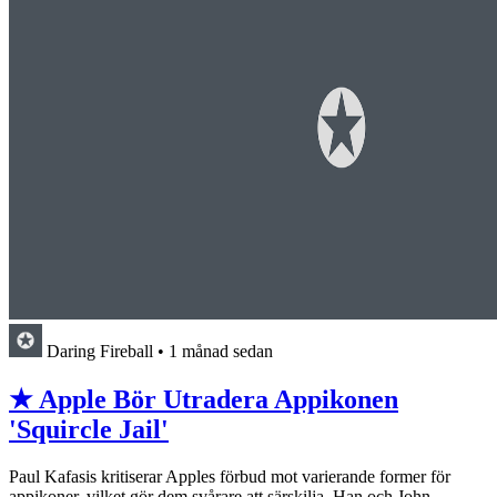
Daring Fireball
•
1 månad sedan
★ Apple Bör Utradera Appikonen
'Squircle Jail'
Paul Kafasis kritiserar Apples förbud mot varierande former för
appikoner, vilket gör dem svårare att särskilja. Han och John