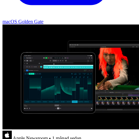
macOS Golden Gate
Apple Newsroom
•
1 månad sedan