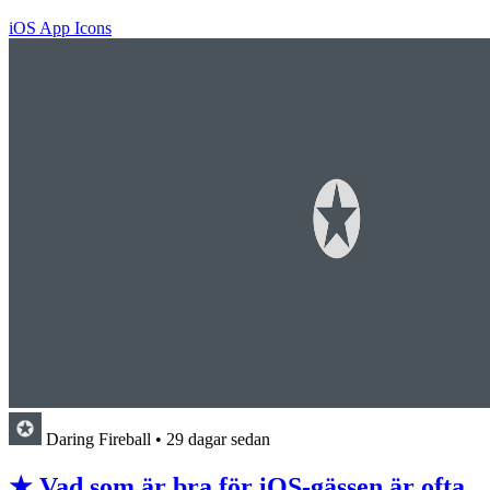
iOS App Icons
Daring Fireball
•
29 dagar sedan
★ Vad som är bra för iOS-gässen är ofta