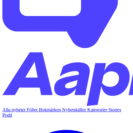
Alla nyheter
Följer
Bokmärken
Nyhetskällor
Kategorier
Stories
Podd