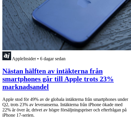
AppleInsider
•
6 dagar sedan
Nästan hälften av intäkterna från
smartphones går till Apple trots 23%
marknadsandel
Apple stod för 49% av de globala intäkterna från smartphones under
Q2, trots 23% av leveranserna. Intäkterna från iPhone ökade med
22% år över år, drivet av högre försäljningspriser och efterfrågan på
iPhone 17-serien.