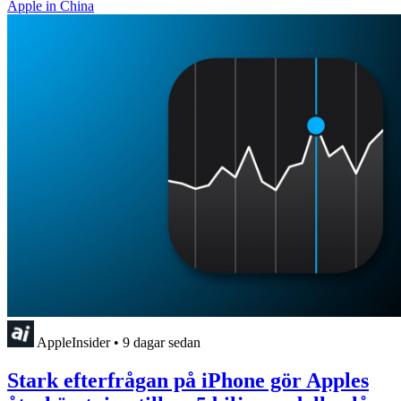
Apple in China
AppleInsider
•
9 dagar sedan
Stark efterfrågan på iPhone gör Apples