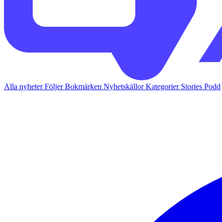
Alla nyheter
Följer
Bokmärken
Nyhetskällor
Kategorier
Stories
Podd