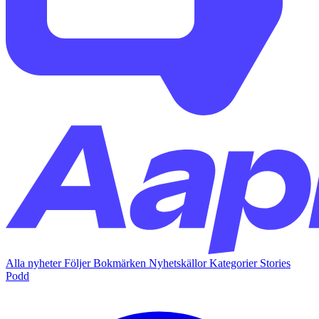
Alla nyheter
Följer
Bokmärken
Nyhetskällor
Kategorier
Stories
Podd