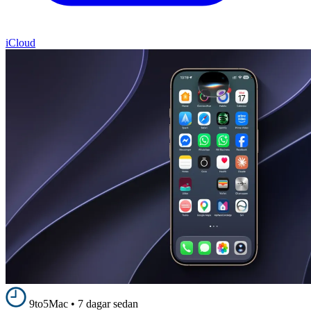
iCloud
9to5Mac
•
7 dagar sedan