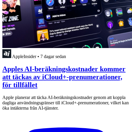
AppleInsider
•
7 dagar sedan
Apples AI-beräkningskostnader kommer
att täckas av iCloud+-prenumerationer,
för tillfället
Apple planerar att täcka AI-beräkningskostnader genom att koppla
dagliga användningsgränser till iCloud+-prenumerationer, vilket kan
öka intäkterna från AI-tjänster.