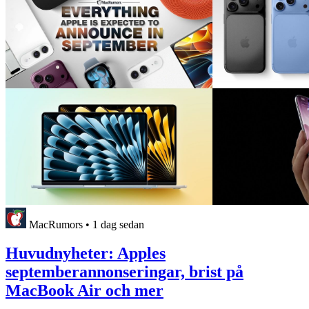
MacRumors
•
1 dag sedan
Huvudnyheter: Apples
septemberannonseringar, brist på
MacBook Air och mer