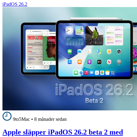
iPadOS 26.2
9to5Mac
•
8 månader sedan
Apple släpper iPadOS 26.2 beta 2 med