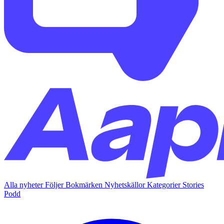
Alla nyheter
Följer
Bokmärken
Nyhetskällor
Kategorier
Stories
Podd