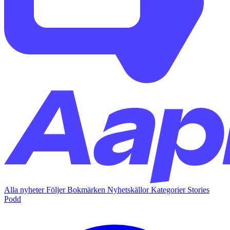
Alla nyheter
Följer
Bokmärken
Nyhetskällor
Kategorier
Stories
Podd