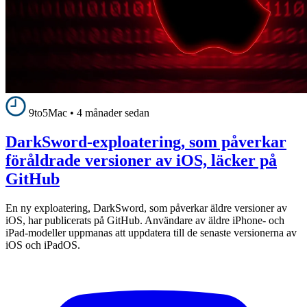
9to5Mac
•
4 månader sedan
DarkSword-exploatering, som påverkar
föråldrade versioner av iOS, läcker på
GitHub
En ny exploatering, DarkSword, som påverkar äldre versioner av
iOS, har publicerats på GitHub. Användare av äldre iPhone- och
iPad-modeller uppmanas att uppdatera till de senaste versionerna av
iOS och iPadOS.