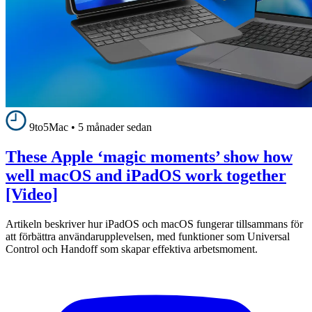
9to5Mac
•
5 månader sedan
These Apple ‘magic moments’ show how
well macOS and iPadOS work together
[Video]
Artikeln beskriver hur iPadOS och macOS fungerar tillsammans för
att förbättra användarupplevelsen, med funktioner som Universal
Control och Handoff som skapar effektiva arbetsmoment.