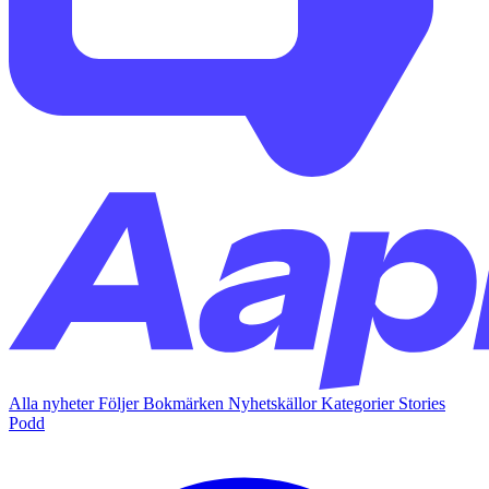
Alla nyheter
Följer
Bokmärken
Nyhetskällor
Kategorier
Stories
Podd