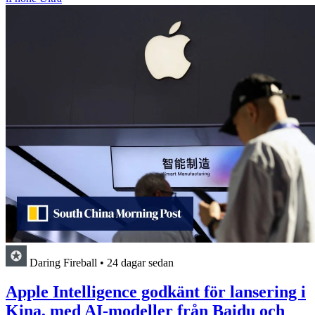
Daring Fireball
•
24 dagar sedan
Apple Intelligence godkänt för lansering i
Kina, med AI-modeller från Baidu och