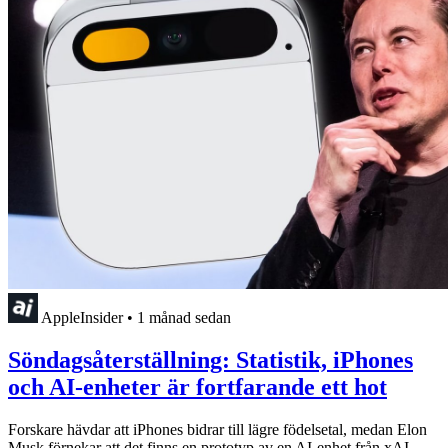
AppleInsider
•
1 månad sedan
Söndagsåterställning: Statistik, iPhones
och AI-enheter är fortfarande ett hot
Forskare hävdar att iPhones bidrar till lägre födelsetal, medan Elon
Musk förnekar att det finns en prototyp av en AI-enhet från xAI.