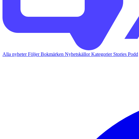
Alla nyheter
Följer
Bokmärken
Nyhetskällor
Kategorier
Stories
Podd