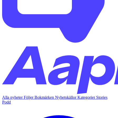
Alla nyheter
Följer
Bokmärken
Nyhetskällor
Kategorier
Stories
Podd