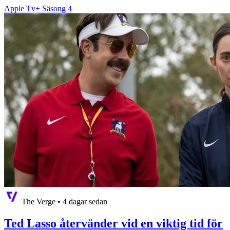
Apple Tv+ Säsong 4
The Verge
•
4 dagar sedan
Ted Lasso återvänder vid en viktig tid för