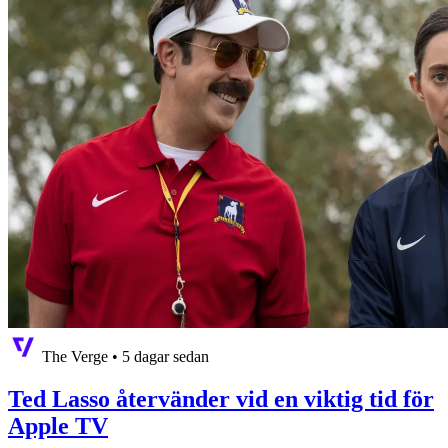
The Verge
•
5 dagar sedan
Ted Lasso återvänder vid en viktig tid för
Apple TV