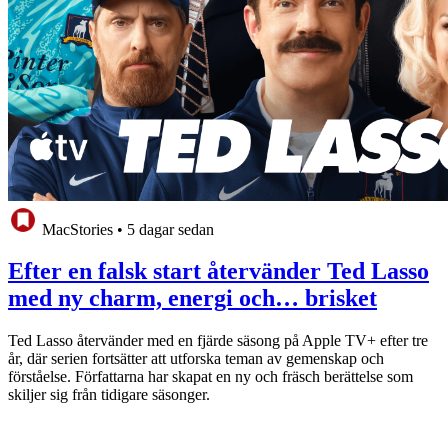
MacStories
•
5 dagar sedan
Efter en falsk start återvänder Ted Lasso
med ny charm, energi och… brisket
Ted Lasso återvänder med en fjärde säsong på Apple TV+ efter tre
år, där serien fortsätter att utforska teman av gemenskap och
förståelse. Författarna har skapat en ny och fräsch berättelse som
skiljer sig från tidigare säsonger.