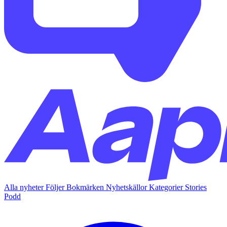
Alla nyheter
Följer
Bokmärken
Nyhetskällor
Kategorier
Stories
Podd