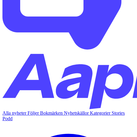
Alla nyheter
Följer
Bokmärken
Nyhetskällor
Kategorier
Stories
Podd