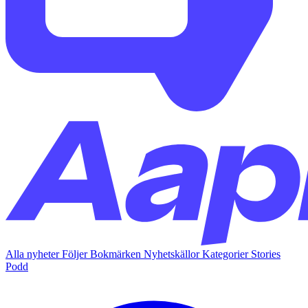
Alla nyheter
Följer
Bokmärken
Nyhetskällor
Kategorier
Stories
Podd