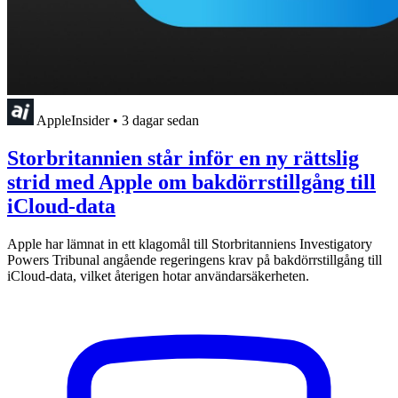
AppleInsider
•
3 dagar sedan
Storbritannien står inför en ny rättslig
strid med Apple om bakdörrstillgång till
iCloud-data
Apple har lämnat in ett klagomål till Storbritanniens Investigatory
Powers Tribunal angående regeringens krav på bakdörrstillgång till
iCloud-data, vilket återigen hotar användarsäkerheten.