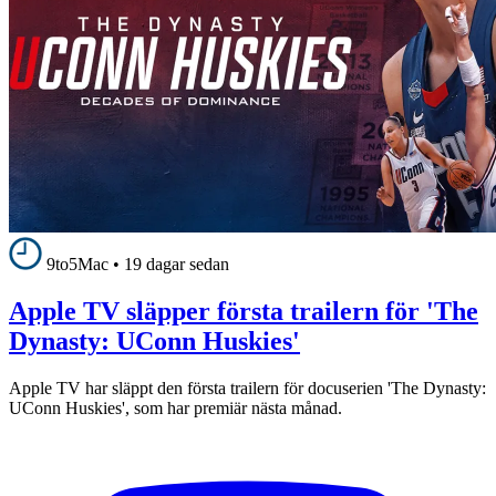
9to5Mac
•
19 dagar sedan
Apple TV släpper första trailern för 'The
Dynasty: UConn Huskies'
Apple TV har släppt den första trailern för docuserien 'The Dynasty:
UConn Huskies', som har premiär nästa månad.