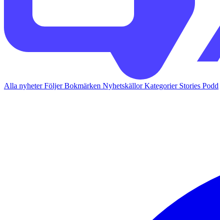
Alla nyheter
Följer
Bokmärken
Nyhetskällor
Kategorier
Stories
Podd