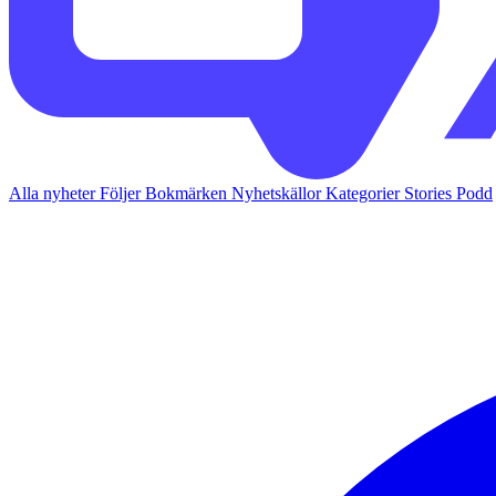
Alla nyheter
Följer
Bokmärken
Nyhetskällor
Kategorier
Stories
Podd