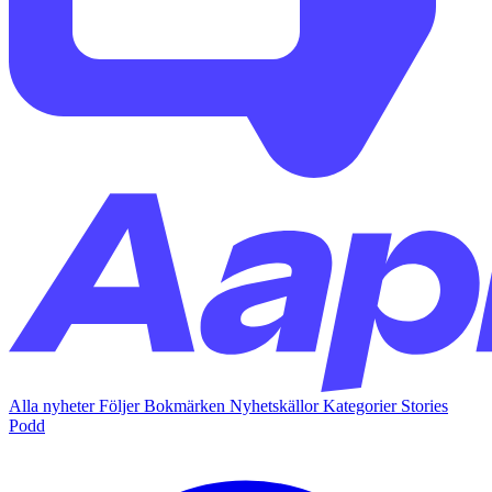
Alla nyheter
Följer
Bokmärken
Nyhetskällor
Kategorier
Stories
Podd