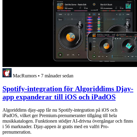
MacRumors
•
7 månader sedan
Spotify-integration för Algoriddims Djay-
app expanderar till iOS och iPadOS
Algoriddims djay-app får nu Spotify-integration på iOS och
iPadOS, vilket ger Premium-prenumeranter tillgång till hela
musikkatalogen. Funktionen stödjer AI-drivna övergångar och finns
i 56 marknader. Djay-appen är gratis med en valfri Pro-
prenumeration.