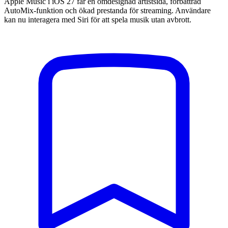
Apple Music i iOS 27 får en omdesignad artistsida, förbättrad
AutoMix-funktion och ökad prestanda för streaming. Användare
kan nu interagera med Siri för att spela musik utan avbrott.