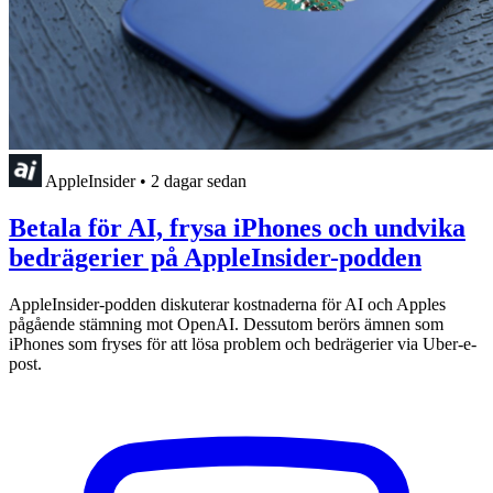
AppleInsider
•
2 dagar sedan
Betala för AI, frysa iPhones och undvika
bedrägerier på AppleInsider-podden
AppleInsider-podden diskuterar kostnaderna för AI och Apples
pågående stämning mot OpenAI. Dessutom berörs ämnen som
iPhones som fryses för att lösa problem och bedrägerier via Uber-e-
post.