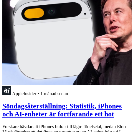
AppleInsider
•
1 månad sedan
Söndagsåterställning: Statistik, iPhones
och AI-enheter är fortfarande ett hot
Forskare hävdar att iPhones bidrar till lägre födelsetal, medan Elon
Musk förnekar att det finns en prototyp av en AI-enhet från xAI.