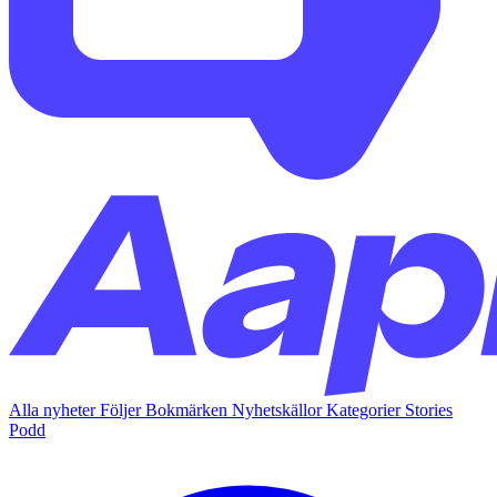
Alla nyheter
Följer
Bokmärken
Nyhetskällor
Kategorier
Stories
Podd