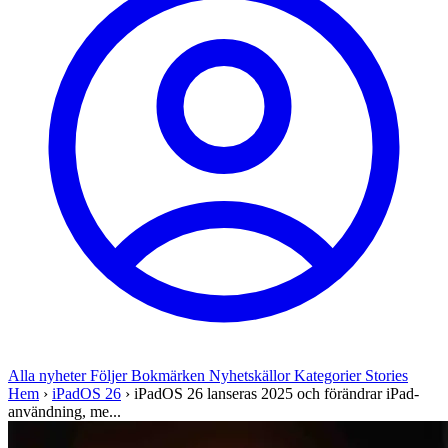
Alla nyheter
Följer
Bokmärken
Nyhetskällor
Kategorier
Stories
Hem
›
iPadOS 26
›
iPadOS 26 lanseras 2025 och förändrar iPad-
användning, me...