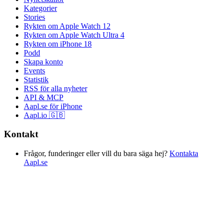
Kategorier
Stories
Rykten om Apple Watch 12
Rykten om Apple Watch Ultra 4
Rykten om iPhone 18
Podd
Skapa konto
Events
Statistik
RSS för alla nyheter
API & MCP
Aapl.se för iPhone
Aapl.io 🇬🇧
Kontakt
Frågor, funderinger eller vill du bara säga hej?
Kontakta
Aapl.se