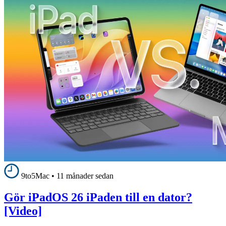
9to5Mac
•
11 månader sedan
Gör iPadOS 26 iPaden till en dator?
[Video]