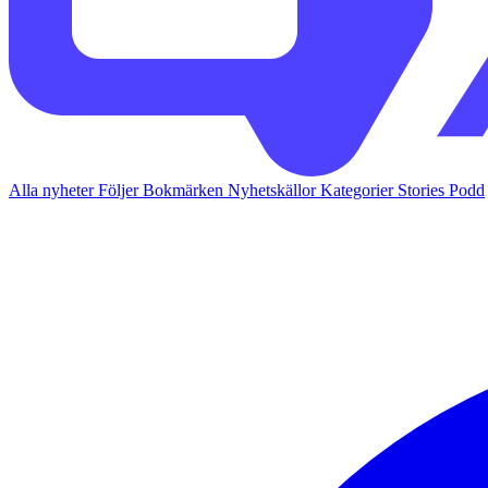
Alla nyheter
Följer
Bokmärken
Nyhetskällor
Kategorier
Stories
Podd