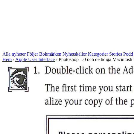
Alla nyheter
Följer
Bokmärken
Nyhetskällor
Kategorier
Stories
Podd
Hem
›
Apple User Interface
›
Photoshop 1.0 och de tidiga Macintosh