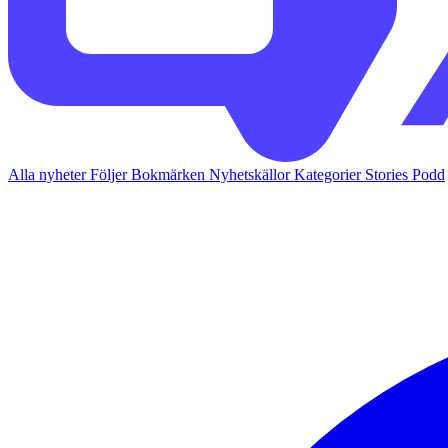
Alla nyheter
Följer
Bokmärken
Nyhetskällor
Kategorier
Stories
Podd