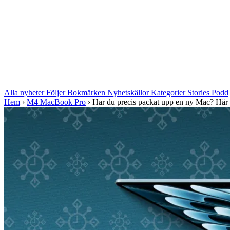
Alla nyheter
Följer
Bokmärken
Nyhetskällor
Kategorier
Stories
Podd
Hem
›
M4 MacBook Pro
›
Har du precis packat upp en ny Mac? Här 