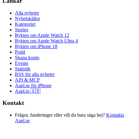
Länkar
Alla nyheter
Nyhetskällor
Kategorier
Stories
Rykten om Apple Watch 12
Rykten om Apple Watch Ultra 4
Rykten om iPhone 18
Podd
Skapa konto
Events
Statistik
RSS för alla nyheter
API & MCP
Aapl.se för iPhone
Aapl.io 🇬🇧
Kontakt
Frågor, funderinger eller vill du bara säga hej?
Kontakta
Aapl.se