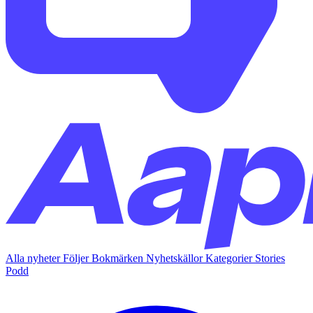
Alla nyheter
Följer
Bokmärken
Nyhetskällor
Kategorier
Stories
Podd