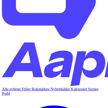
Alla nyheter
Följer
Bokmärken
Nyhetskällor
Kategorier
Stories
Podd