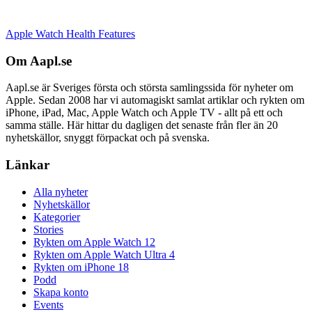
Apple Watch Health Features
Om Aapl.se
Aapl.se är Sveriges första och största samlingssida för nyheter om
Apple. Sedan 2008 har vi automagiskt samlat artiklar och rykten om
iPhone, iPad, Mac, Apple Watch och Apple TV - allt på ett och
samma ställe. Här hittar du dagligen det senaste från fler än 20
nyhetskällor, snyggt förpackat och på svenska.
Länkar
Alla nyheter
Nyhetskällor
Kategorier
Stories
Rykten om Apple Watch 12
Rykten om Apple Watch Ultra 4
Rykten om iPhone 18
Podd
Skapa konto
Events