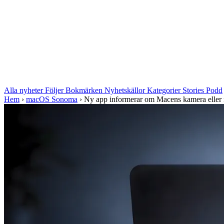
Alla nyheter
Följer
Bokmärken
Nyhetskällor
Kategorier
Stories
Podd
Hem
›
macOS Sonoma
›
Ny app informerar om Macens kamera eller m