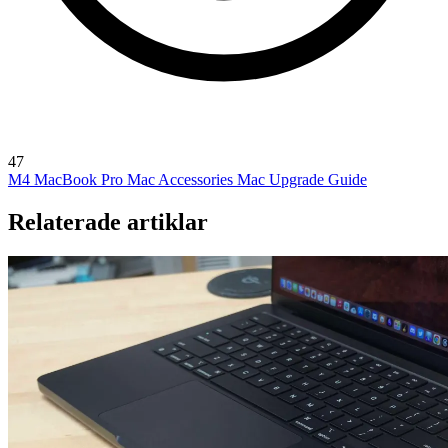
47
M4 MacBook Pro
Mac Accessories
Mac Upgrade Guide
Relaterade artiklar