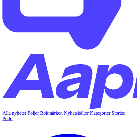
Alla nyheter
Följer
Bokmärken
Nyhetskällor
Kategorier
Stories
Podd