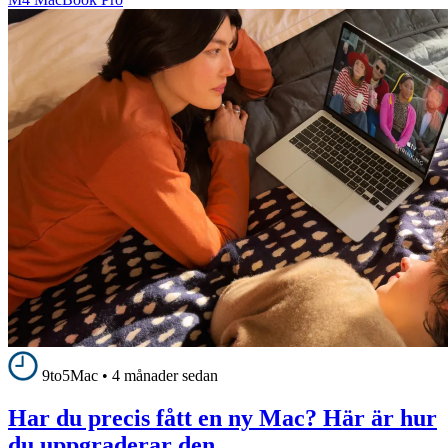
9to5Mac
•
4 månader sedan
Har du precis fått en ny Mac? Här är hur
du uppgraderar den