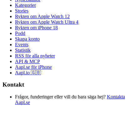
Kategorier
Stories
Rykten om Apple Watch 12
Rykten om Apple Watch Ultra 4
Rykten om iPhone 18
Podd
Skapa konto
Events
Statistik
RSS för alla nyheter
API & MCP
Aapl.se för iPhone
Aapl.io 🇬🇧
Kontakt
Frågor, funderinger eller vill du bara säga hej?
Kontakta
Aapl.se