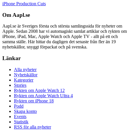
iPhone Production Cuts
Om Aapl.se
Aapl.se är Sveriges första och största samlingssida för nyheter om
Apple. Sedan 2008 har vi automagiskt samlat artiklar och rykten om
iPhone, iPad, Mac, Apple Watch och Apple TV - allt på ett och
samma ställe. Här hittar du dagligen det senaste från fler än 19
nyhetskällor, snyggt förpackat och på svenska.
Länkar
Alla nyheter
Nyhetskällor
Kategorier
Stories
Rykten om Apple Watch 12
Rykten om Apple Watch Ultra 4
Rykten om iPhone 18
Podd
Skapa konto
Events
Statistik
RSS för alla nyheter