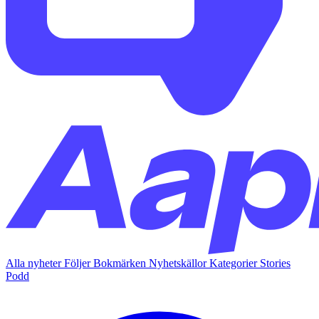
Alla nyheter
Följer
Bokmärken
Nyhetskällor
Kategorier
Stories
Podd