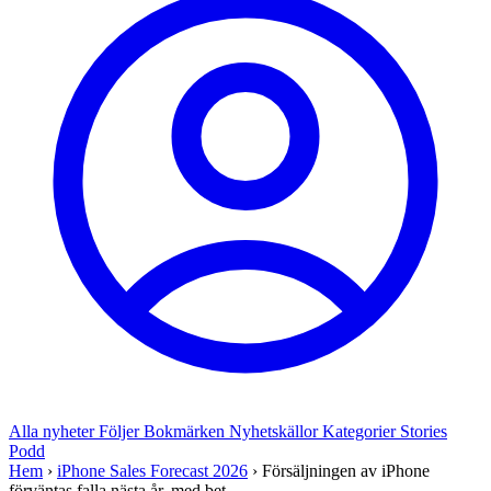
Alla nyheter
Följer
Bokmärken
Nyhetskällor
Kategorier
Stories
Podd
Hem
›
iPhone Sales Forecast 2026
›
Försäljningen av iPhone
förväntas falla nästa år, med bet...