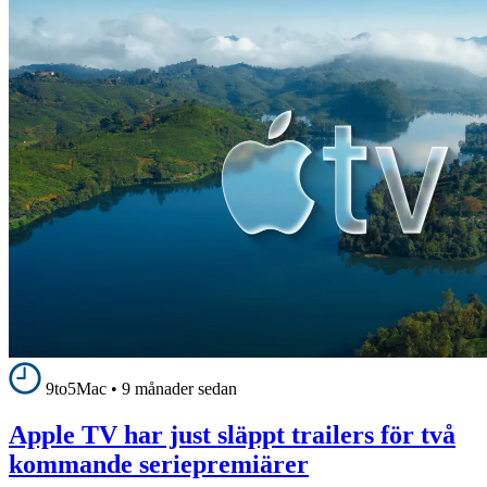
9to5Mac
•
9 månader sedan
Apple TV har just släppt trailers för två
kommande seriepremiärer