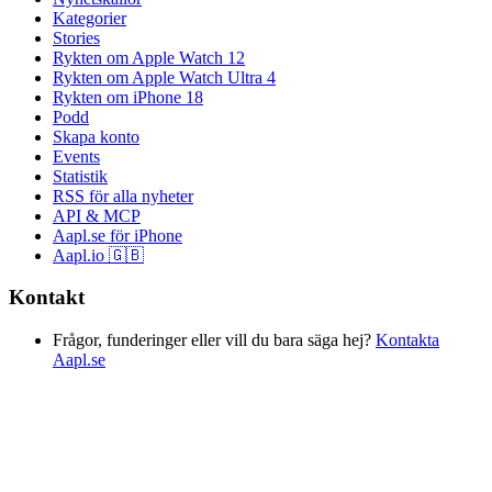
Kategorier
Stories
Rykten om Apple Watch 12
Rykten om Apple Watch Ultra 4
Rykten om iPhone 18
Podd
Skapa konto
Events
Statistik
RSS för alla nyheter
API & MCP
Aapl.se för iPhone
Aapl.io 🇬🇧
Kontakt
Frågor, funderinger eller vill du bara säga hej?
Kontakta
Aapl.se