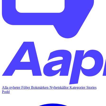
Alla nyheter
Följer
Bokmärken
Nyhetskällor
Kategorier
Stories
Podd