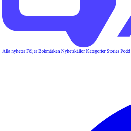
Alla nyheter
Följer
Bokmärken
Nyhetskällor
Kategorier
Stories
Podd