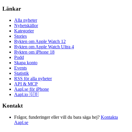
Länkar
Alla nyheter
Nyhetskällor
Kategorier
Stories
Rykten om Apple Watch 12
Rykten om Apple Watch Ultra 4
Rykten om iPhone 18
Podd
Skapa konto
Events
Statistik
RSS för alla nyheter
API & MCP
Aapl.se för iPhone
Aapl.io 🇬🇧
Kontakt
Frågor, funderinger eller vill du bara säga hej?
Kontakta
Aapl.se