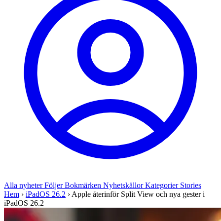
Alla nyheter
Följer
Bokmärken
Nyhetskällor
Kategorier
Stories
Hem
›
iPadOS 26.2
›
Apple återinför Split View och nya gester i
iPadOS 26.2