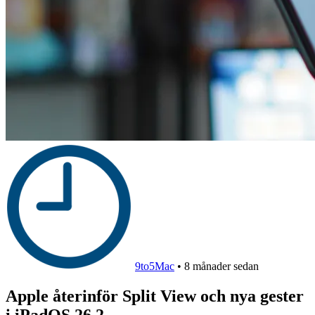
9to5Mac
•
8 månader sedan
Apple återinför Split View och nya gester
i iPadOS 26.2