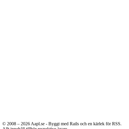
© 2008 – 2026
Aapl.se - Byggt med Rails och en kärlek för RSS.
Allt innehåll tillhör respektive ägare