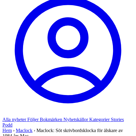
Alla nyheter
Följer
Bokmärken
Nyhetskällor
Kategorier
Stories
Podd
Hem
›
Maclock
›
Maclock: Söt skrivbordsklocka för älskare av
1984 års Mac...