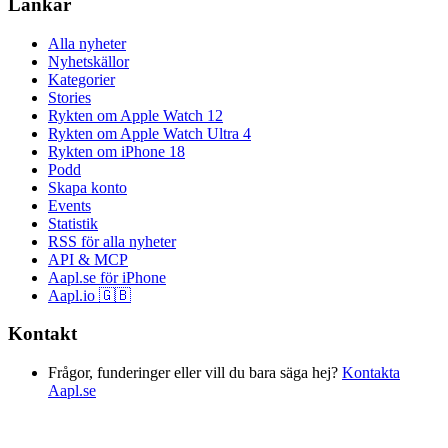
Länkar
Alla nyheter
Nyhetskällor
Kategorier
Stories
Rykten om Apple Watch 12
Rykten om Apple Watch Ultra 4
Rykten om iPhone 18
Podd
Skapa konto
Events
Statistik
RSS för alla nyheter
API & MCP
Aapl.se för iPhone
Aapl.io 🇬🇧
Kontakt
Frågor, funderinger eller vill du bara säga hej?
Kontakta
Aapl.se