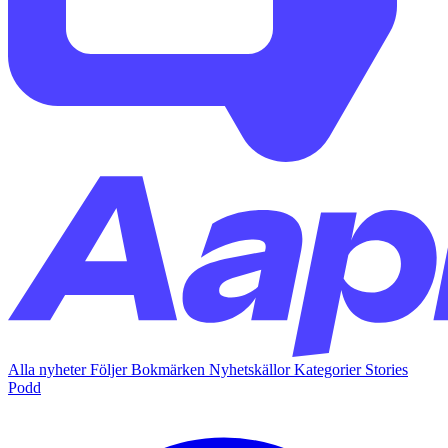
Alla nyheter
Följer
Bokmärken
Nyhetskällor
Kategorier
Stories
Podd