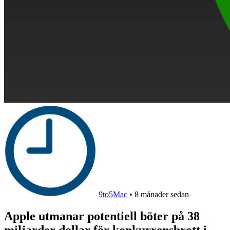
9to5Mac
•
8 månader sedan
Apple utmanar potentiell böter på 38
miljarder dollar för konkurrensbrott i