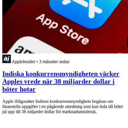
AppleInsider
•
3 månader sedan
Indiska konkurrensmyndigheten väcker
Apples vrede när 38 miljarder dollar i
böter hotar
Apple ifrågasätter Indiens konkurrensmyndighets begäran om
finansiella uppgifter i en pågående utredning som kan leda till böter
på upp till 38 miljarder dollar för marknadsmissbruk.