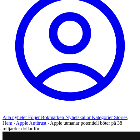
Alla nyheter
Följer
Bokmärken
Nyhetskällor
Kategorier
Stories
Hem
›
Apple Antitrust
›
Apple utmanar potentiell böter på 38
miljarder dollar för...