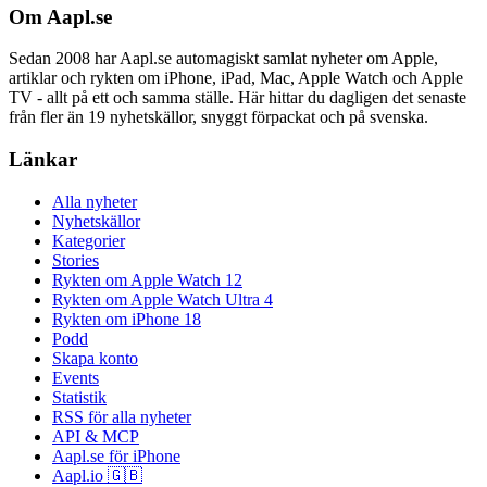
Om Aapl.se
Sedan 2008 har Aapl.se automagiskt samlat nyheter om Apple,
artiklar och rykten om iPhone, iPad, Mac, Apple Watch och Apple
TV - allt på ett och samma ställe. Här hittar du dagligen det senaste
från fler än 19 nyhetskällor, snyggt förpackat och på svenska.
Länkar
Alla nyheter
Nyhetskällor
Kategorier
Stories
Rykten om Apple Watch 12
Rykten om Apple Watch Ultra 4
Rykten om iPhone 18
Podd
Skapa konto
Events
Statistik
RSS för alla nyheter
API & MCP
Aapl.se för iPhone
Aapl.io 🇬🇧