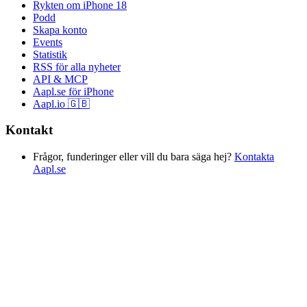
Rykten om iPhone 18
Podd
Skapa konto
Events
Statistik
RSS för alla nyheter
API & MCP
Aapl.se för iPhone
Aapl.io 🇬🇧
Kontakt
Frågor, funderinger eller vill du bara säga hej?
Kontakta
Aapl.se