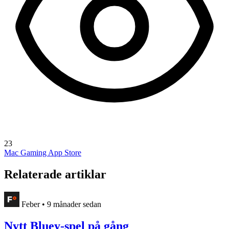
23
Mac Gaming
App Store
Relaterade artiklar
Feber
•
9 månader sedan
Nytt Bluey-spel på gång