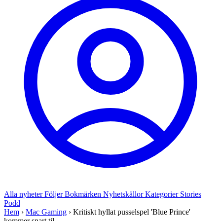
Alla nyheter
Följer
Bokmärken
Nyhetskällor
Kategorier
Stories
Podd
Hem
›
Mac Gaming
›
Kritiskt hyllat pusselspel 'Blue Prince'
kommer snart til...