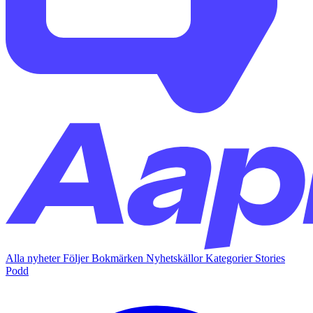
Alla nyheter
Följer
Bokmärken
Nyhetskällor
Kategorier
Stories
Podd