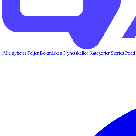
Alla nyheter
Följer
Bokmärken
Nyhetskällor
Kategorier
Stories
Podd