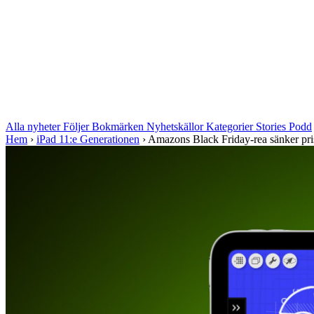
Alla nyheter
Följer
Bokmärken
Nyhetskällor
Kategorier
Stories
Podd
Hem
›
iPad 11:e Generationen
›
Amazons Black Friday-rea sänker prise