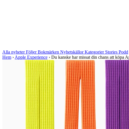
Alla nyheter
Följer
Bokmärken
Nyhetskällor
Kategorier
Stories
Podd
Hem
›
Apple Experience
›
Du kanske har missat din chans att köpa Ap