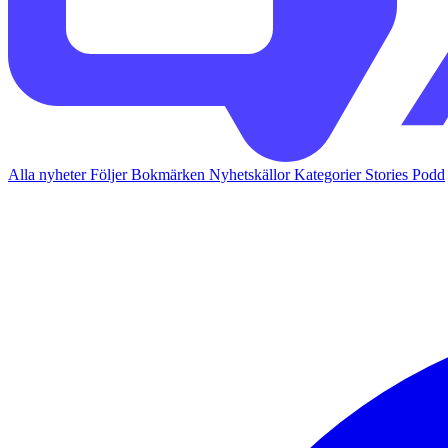
Alla nyheter
Följer
Bokmärken
Nyhetskällor
Kategorier
Stories
Podd