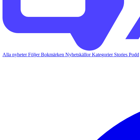
Alla nyheter
Följer
Bokmärken
Nyhetskällor
Kategorier
Stories
Podd