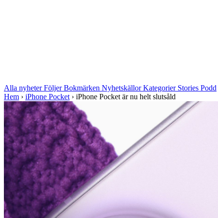
Alla nyheter
Följer
Bokmärken
Nyhetskällor
Kategorier
Stories
Podd
Hem
›
iPhone Pocket
›
iPhone Pocket är nu helt slutsåld