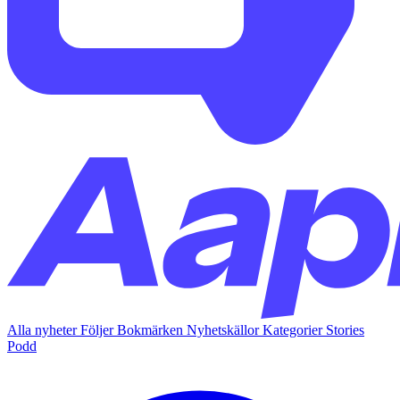
Alla nyheter
Följer
Bokmärken
Nyhetskällor
Kategorier
Stories
Podd