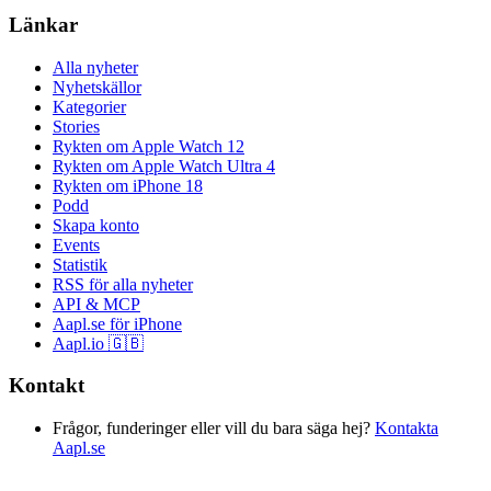
Länkar
Alla nyheter
Nyhetskällor
Kategorier
Stories
Rykten om Apple Watch 12
Rykten om Apple Watch Ultra 4
Rykten om iPhone 18
Podd
Skapa konto
Events
Statistik
RSS för alla nyheter
API & MCP
Aapl.se för iPhone
Aapl.io 🇬🇧
Kontakt
Frågor, funderinger eller vill du bara säga hej?
Kontakta
Aapl.se