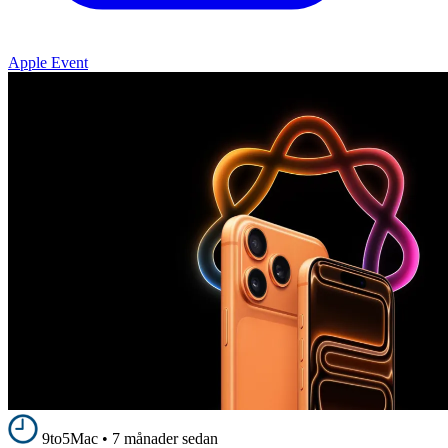
Apple Event
9to5Mac
•
7 månader sedan