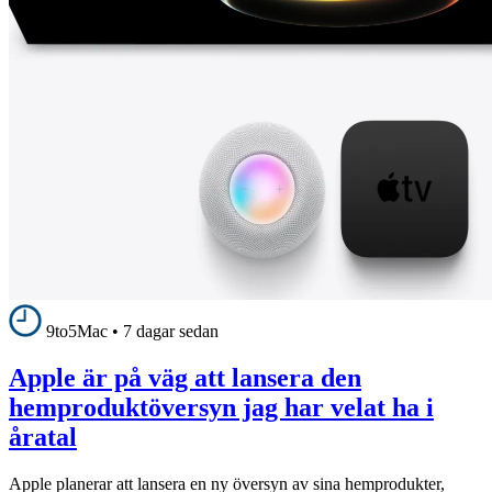
9to5Mac
•
7 dagar sedan
Apple är på väg att lansera den
hemproduktöversyn jag har velat ha i
åratal
Apple planerar att lansera en ny översyn av sina hemprodukter,