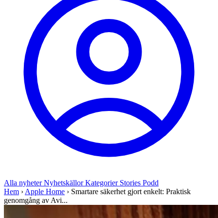
Alla nyheter
Nyhetskällor
Kategorier
Stories
Podd
Hem
›
Apple Home
›
Smartare säkerhet gjort enkelt: Praktisk
genomgång av Avi...