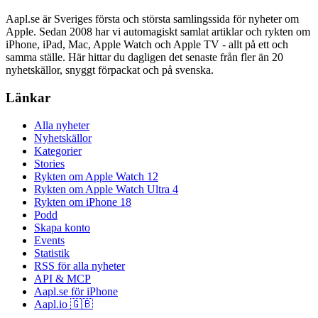
Aapl.se är Sveriges första och största samlingssida för nyheter om
Apple. Sedan 2008 har vi automagiskt samlat artiklar och rykten om
iPhone, iPad, Mac, Apple Watch och Apple TV - allt på ett och
samma ställe. Här hittar du dagligen det senaste från fler än 20
nyhetskällor, snyggt förpackat och på svenska.
Länkar
Alla nyheter
Nyhetskällor
Kategorier
Stories
Rykten om Apple Watch 12
Rykten om Apple Watch Ultra 4
Rykten om iPhone 18
Podd
Skapa konto
Events
Statistik
RSS för alla nyheter
API & MCP
Aapl.se för iPhone
Aapl.io 🇬🇧