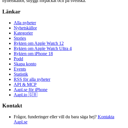
nyhetskällor, snyggt förpackat och på svenska.
Länkar
Alla nyheter
Nyhetskällor
Kategorier
Stories
Rykten om Apple Watch 12
Rykten om Apple Watch Ultra 4
Rykten om iPhone 18
Podd
Skapa konto
Events
Statistik
RSS för alla nyheter
API & MCP
Aapl.se för iPhone
Aapl.io 🇬🇧
Kontakt
Frågor, funderinger eller vill du bara säga hej?
Kontakta
Aapl.se