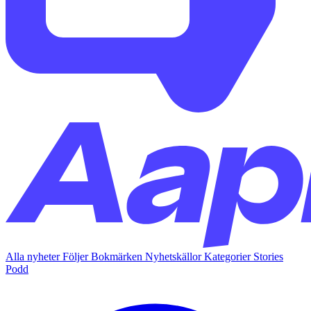
Alla nyheter
Följer
Bokmärken
Nyhetskällor
Kategorier
Stories
Podd