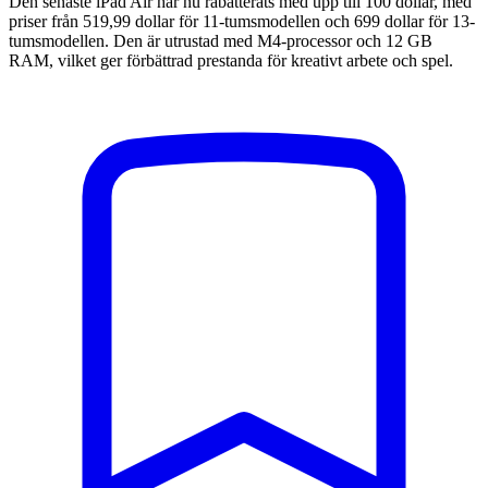
Den senaste iPad Air har nu rabatterats med upp till 100 dollar, med
priser från 519,99 dollar för 11-tumsmodellen och 699 dollar för 13-
tumsmodellen. Den är utrustad med M4-processor och 12 GB
RAM, vilket ger förbättrad prestanda för kreativt arbete och spel.