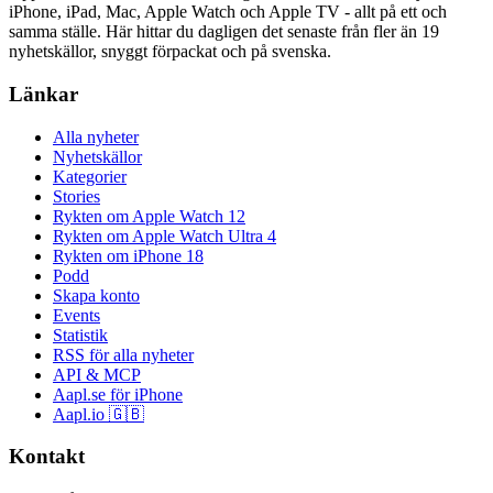
iPhone, iPad, Mac, Apple Watch och Apple TV - allt på ett och
samma ställe. Här hittar du dagligen det senaste från fler än 19
nyhetskällor, snyggt förpackat och på svenska.
Länkar
Alla nyheter
Nyhetskällor
Kategorier
Stories
Rykten om Apple Watch 12
Rykten om Apple Watch Ultra 4
Rykten om iPhone 18
Podd
Skapa konto
Events
Statistik
RSS för alla nyheter
API & MCP
Aapl.se för iPhone
Aapl.io 🇬🇧
Kontakt