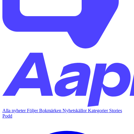
Alla nyheter
Följer
Bokmärken
Nyhetskällor
Kategorier
Stories
Podd