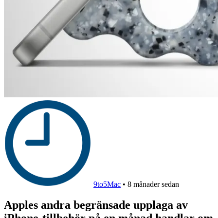
9to5Mac
•
8 månader sedan
Apples andra begränsade upplaga av
iPhone-tillbehör på en månad handlar om