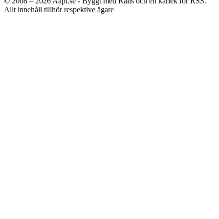
© 2008 – 2026
Aapl.se - Byggt med Rails och en kärlek för RSS.
Allt innehåll tillhör respektive ägare