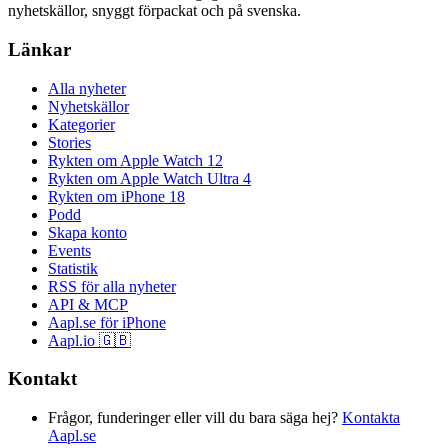
nyhetskällor, snyggt förpackat och på svenska.
Länkar
Alla nyheter
Nyhetskällor
Kategorier
Stories
Rykten om Apple Watch 12
Rykten om Apple Watch Ultra 4
Rykten om iPhone 18
Podd
Skapa konto
Events
Statistik
RSS för alla nyheter
API & MCP
Aapl.se för iPhone
Aapl.io 🇬🇧
Kontakt
Frågor, funderinger eller vill du bara säga hej?
Kontakta
Aapl.se