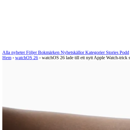
Alla nyheter
Följer
Bokmärken
Nyhetskällor
Kategorier
Stories
Podd
Hem
›
watchOS 26
›
watchOS 26 lade till ett nytt Apple Watch-trick s