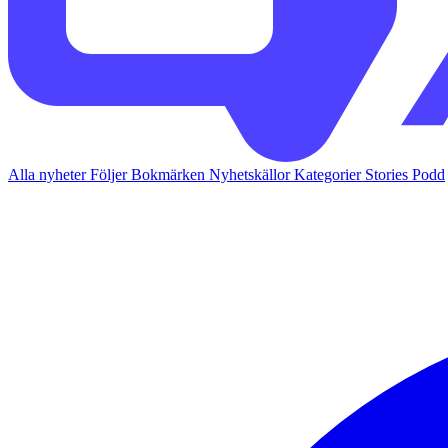
Alla nyheter
Följer
Bokmärken
Nyhetskällor
Kategorier
Stories
Podd