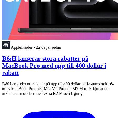
AppleInsider
•
22 dagar sedan
B&H lanserar stora rabatter på
MacBook Pro med upp till 400 dollar i
rabatt
B&H erbjuder nu rabatter på upp till 400 dollar på 14-tums och 16-
tums MacBook Pro med M5, M5 Pro och M5 Max. Erbjudandet
inkluderar modeller med extra RAM och lagring.