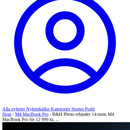
Alla nyheter
Nyhetskällor
Kategorier
Stories
Podd
Hem
›
M4 MacBook Pro
›
B&H Photo erbjuder 14-tums M4
MacBook Pro för 12 999 kr, ...