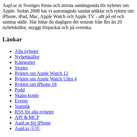
Aapl.se är Sveriges första och största samlingssida för nyheter om
Apple. Sedan 2008 har vi automagiskt samlat artiklar och rykten om
iPhone, iPad, Mac, Apple Watch och Apple TV - allt på ett och
samma ställe. Här hittar du dagligen det senaste från fler än 20
nyhetskällor, snyggt förpackat och på svenska.
Länkar
Alla nyheter
Nyhetskällor
Kategorier
Stories
Rykten om Apple Watch 12
Rykten om Apple Watch Ultra 4
Rykten om iPhone 18
Podd
Skapa konto
Events
Statistik
RSS för alla nyheter
API & MCP
Aapl.se för iPhone
Aapl.io 🇬🇧