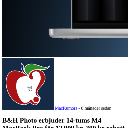
MacRumors
•
8 månader sedan
B&H Photo erbjuder 14-tums M4
MacBook Pro för 12 999 kr, 300 kr rabatt