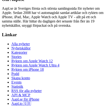
Aapl.se är Sveriges första och största samlingssida för nyheter om
Apple. Sedan 2008 har vi automagiskt samlat artiklar och rykten om
iPhone, iPad, Mac, Apple Watch och Apple TV - allt på ett och
samma ställe. Här hittar du dagligen det senaste från fler än 19
nyhetskällor, snyggt förpackat och på svenska.
Länkar
Alla nyheter
Nyhetskällor
Kategorier
Stories
Rykten om Apple Watch 12
Rykten om Apple Watch Ultra 4
Rykten om iPhone 18
Podd
Skapa konto
Events
Statistik
RSS för alla nyheter
API & MCP
Aapl.se för iPhone
Aapl.io 🇬🇧