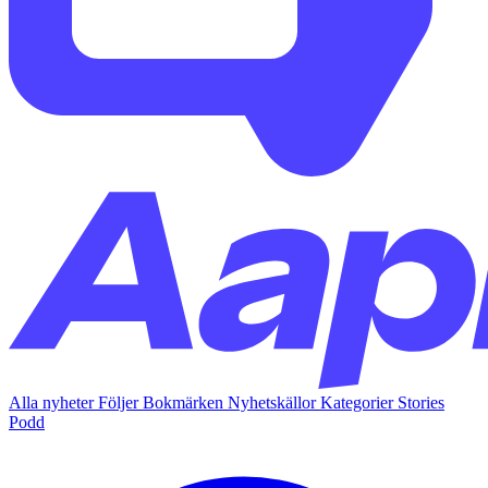
Alla nyheter
Följer
Bokmärken
Nyhetskällor
Kategorier
Stories
Podd