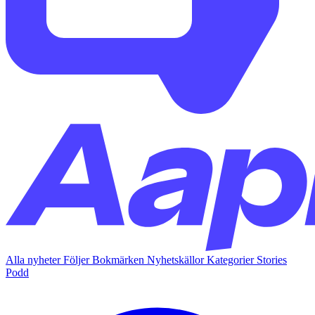
Alla nyheter
Följer
Bokmärken
Nyhetskällor
Kategorier
Stories
Podd