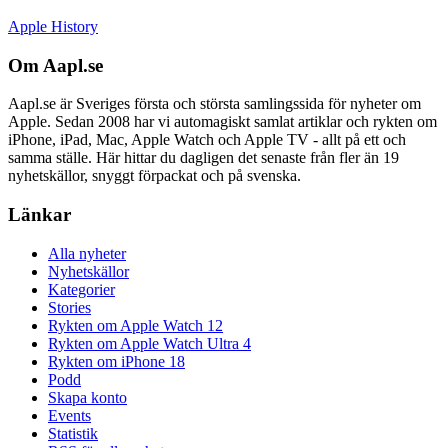
Apple History
Om Aapl.se
Aapl.se är Sveriges första och största samlingssida för nyheter om
Apple. Sedan 2008 har vi automagiskt samlat artiklar och rykten om
iPhone, iPad, Mac, Apple Watch och Apple TV - allt på ett och
samma ställe. Här hittar du dagligen det senaste från fler än 19
nyhetskällor, snyggt förpackat och på svenska.
Länkar
Alla nyheter
Nyhetskällor
Kategorier
Stories
Rykten om Apple Watch 12
Rykten om Apple Watch Ultra 4
Rykten om iPhone 18
Podd
Skapa konto
Events
Statistik