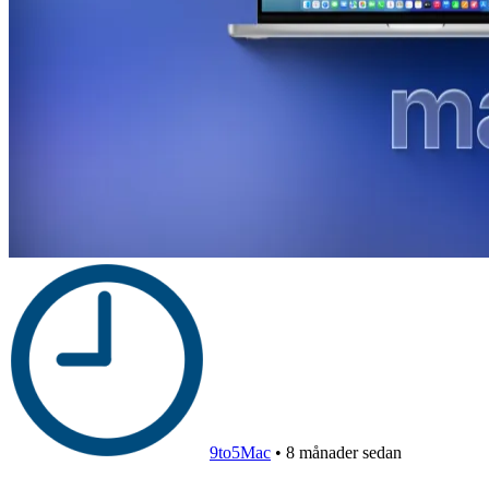
9to5Mac
•
8 månader sedan