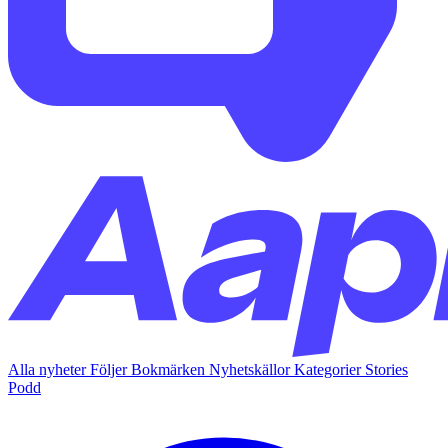
Alla nyheter
Följer
Bokmärken
Nyhetskällor
Kategorier
Stories
Podd