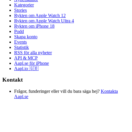
Kategorier
Stories
Rykten om Apple Watch 12
Rykten om Apple Watch Ultra 4
Rykten om iPhone 18
Podd
Skapa konto
Events
Statistik
RSS för alla nyheter
API & MCP
Aapl.se för iPhone
Aapl.io 🇬🇧
Kontakt
Frågor, funderinger eller vill du bara säga hej?
Kontakta
Aapl.se