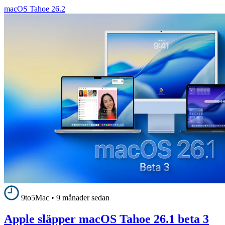
macOS Tahoe 26.2
9to5Mac
•
9 månader sedan
Apple släpper macOS Tahoe 26.1 beta 3