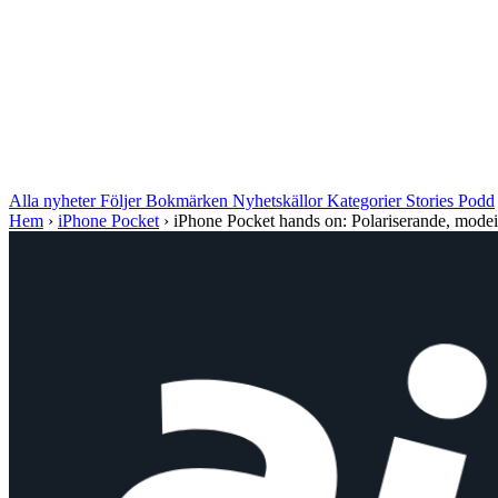
Alla nyheter
Följer
Bokmärken
Nyhetskällor
Kategorier
Stories
Podd
Hem
›
iPhone Pocket
›
iPhone Pocket hands on: Polariserande, modein