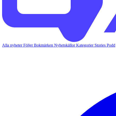
Alla nyheter
Följer
Bokmärken
Nyhetskällor
Kategorier
Stories
Podd