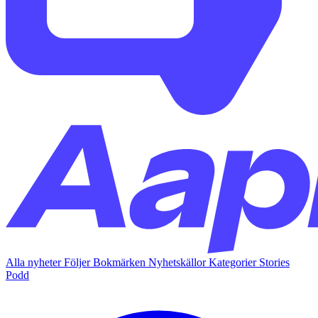
Alla nyheter
Följer
Bokmärken
Nyhetskällor
Kategorier
Stories
Podd