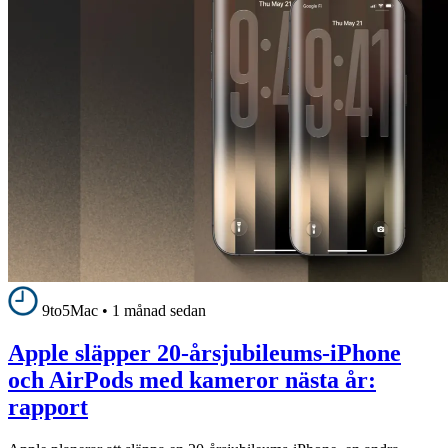
9to5Mac
•
1 månad sedan
Apple släpper 20-årsjubileums-iPhone
och AirPods med kameror nästa år:
rapport