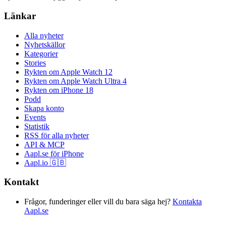
Länkar
Alla nyheter
Nyhetskällor
Kategorier
Stories
Rykten om Apple Watch 12
Rykten om Apple Watch Ultra 4
Rykten om iPhone 18
Podd
Skapa konto
Events
Statistik
RSS för alla nyheter
API & MCP
Aapl.se för iPhone
Aapl.io 🇬🇧
Kontakt
Frågor, funderinger eller vill du bara säga hej?
Kontakta
Aapl.se