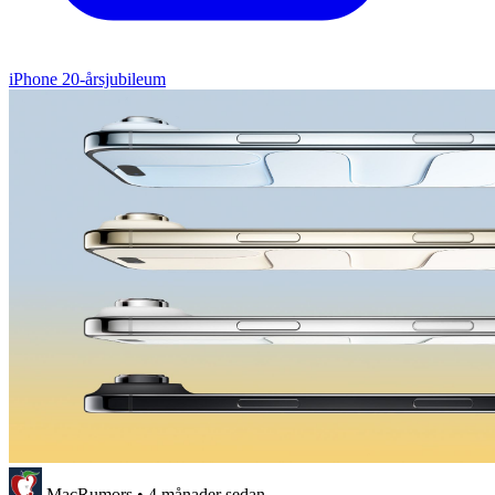
iPhone 20-årsjubileum
MacRumors
•
4 månader sedan