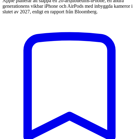
Apple planerar att släppa en 20-årsjubileums-iPhone, en andra
generationens vikbar iPhone och AirPods med inbyggda kameror i
slutet av 2027, enligt en rapport från Bloomberg.